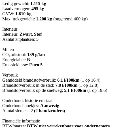
Ledig gewicht:
1.115 kg
Laadvermogen:
495 kg
GVW:
1.610 kg
Max. trekgewicht:
1.200 kg
(ongeremd 400 kg)
Interieur
Interieur:
Zwart, Stof
Aantal zitplaatsen:
5
Milieu
CO₂-uitstoot:
139 g/km
Energielabel:
B
Emissieklasse:
Euro 5
Verbruik
Gemiddeld brandstofverbruik:
6,1 l/100km
(1 op 16,4)
Brandstofverbruik in de stad:
7,8 l/100km
(1 op 12,8)
Brandstofverbruik op de snelweg:
5,1 l/100km
(1 op 19,6)
Onderhoud, historie en staat
Onderhoudsboekjes:
Aanwezig
Aantal sleutels:
2 (2 handzenders)
Financiële informatie
BTW/marge:
BTW niet verrekenbaar voor ondernemers