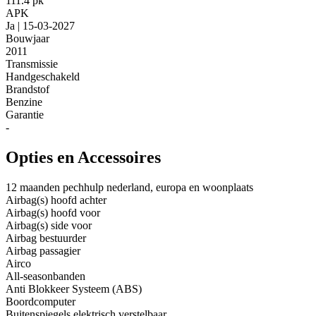
111.4 pk
APK
Ja | 15-03-2027
Bouwjaar
2011
Transmissie
Handgeschakeld
Brandstof
Benzine
Garantie
-
Opties en Accessoires
12 maanden pechhulp nederland, europa en woonplaats
Airbag(s) hoofd achter
Airbag(s) hoofd voor
Airbag(s) side voor
Airbag bestuurder
Airbag passagier
Airco
All-seasonbanden
Anti Blokkeer Systeem (ABS)
Boordcomputer
Buitenspiegels elektrisch verstelbaar