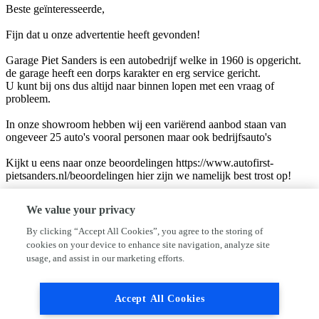
Beste geïnteresseerde,
Fijn dat u onze advertentie heeft gevonden!
Garage Piet Sanders is een autobedrijf welke in 1960 is opgericht.
de garage heeft een dorps karakter en erg service gericht.
U kunt bij ons dus altijd naar binnen lopen met een vraag of
probleem.
In onze showroom hebben wij een variërend aanbod staan van
ongeveer 25 auto's vooral personen maar ook bedrijfsauto's
Kijkt u eens naar onze beoordelingen https://www.autofirst-
pietsanders.nl/beoordelingen hier zijn we namelijk best trost op!
Veel van onze klanten zijn 's avonds en in het weekend opzoek naar
We value your privacy
een andere auto.
Mocht u n.a.v. deze advertentie toch nog vragen hebben, dan zijn
By clicking “Accept All Cookies”, you agree to the storing of
wij ook na openingstijden voor u bereikbaar op telefoonnummer 06-
cookies on your device to enhance site navigation, analyze site
53971418
usage, and assist in our marketing efforts.
Garage Piet Sanders
Accept All Cookies
Spoorlaan 35
1911HA Uitgeest