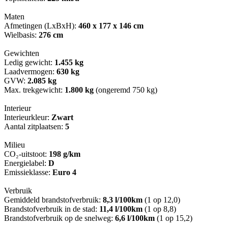
Maten
Afmetingen (LxBxH):
460 x 177 x 146 cm
Wielbasis:
276 cm
Gewichten
Ledig gewicht:
1.455 kg
Laadvermogen:
630 kg
GVW:
2.085 kg
Max. trekgewicht:
1.800 kg
(ongeremd 750 kg)
Interieur
Interieurkleur:
Zwart
Aantal zitplaatsen:
5
Milieu
CO₂-uitstoot:
198 g/km
Energielabel:
D
Emissieklasse:
Euro 4
Verbruik
Gemiddeld brandstofverbruik:
8,3 l/100km
(1 op 12,0)
Brandstofverbruik in de stad:
11,4 l/100km
(1 op 8,8)
Brandstofverbruik op de snelweg:
6,6 l/100km
(1 op 15,2)