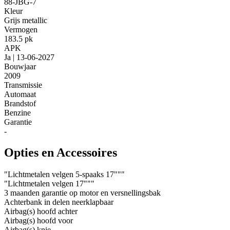
88-JBG-7
Kleur
Grijs metallic
Vermogen
183.5 pk
APK
Ja | 13-06-2027
Bouwjaar
2009
Transmissie
Automaat
Brandstof
Benzine
Garantie
-
Opties en Accessoires
"Lichtmetalen velgen 5-spaaks 17"""
"Lichtmetalen velgen 17"""
3 maanden garantie op motor en versnellingsbak
Achterbank in delen neerklapbaar
Airbag(s) hoofd achter
Airbag(s) hoofd voor
Airbag(s) knie