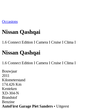
Occasions
Nissan Qashqai
1.6 Connect Edition I Camera I Cruise I Clima I
Nissan Qashqai
1.6 Connect Edition I Camera I Cruise I Clima I
Bouwjaar
2011
Kilometerstand
174.426 Km
Kenteken
XD-304-N
Brandstof
Benzine
AutoFirst
Garage Piet Sanders
•
Uitgeest