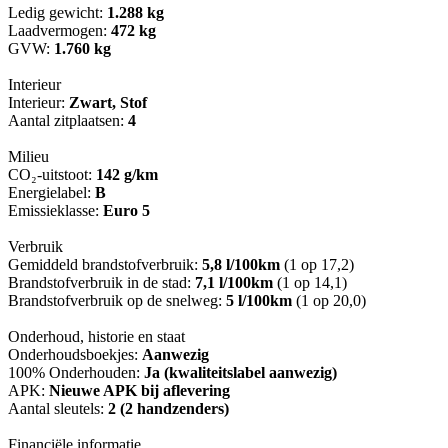
Ledig gewicht:
1.288 kg
Laadvermogen:
472 kg
GVW:
1.760 kg
Interieur
Interieur:
Zwart, Stof
Aantal zitplaatsen:
4
Milieu
CO₂-uitstoot:
142 g/km
Energielabel:
B
Emissieklasse:
Euro 5
Verbruik
Gemiddeld brandstofverbruik:
5,8 l/100km
(1 op 17,2)
Brandstofverbruik in de stad:
7,1 l/100km
(1 op 14,1)
Brandstofverbruik op de snelweg:
5 l/100km
(1 op 20,0)
Onderhoud, historie en staat
Onderhoudsboekjes:
Aanwezig
100% Onderhouden:
Ja (kwaliteitslabel aanwezig)
APK:
Nieuwe APK bij aflevering
Aantal sleutels:
2 (2 handzenders)
Financiële informatie