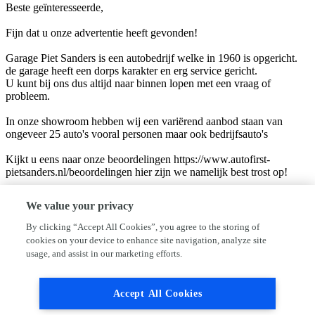
Beste geïnteresseerde,
Fijn dat u onze advertentie heeft gevonden!
Garage Piet Sanders is een autobedrijf welke in 1960 is opgericht.
de garage heeft een dorps karakter en erg service gericht.
U kunt bij ons dus altijd naar binnen lopen met een vraag of
probleem.
In onze showroom hebben wij een variërend aanbod staan van
ongeveer 25 auto's vooral personen maar ook bedrijfsauto's
Kijkt u eens naar onze beoordelingen https://www.autofirst-
pietsanders.nl/beoordelingen hier zijn we namelijk best trost op!
Veel van onze klanten zijn 's avonds en in het weekend opzoek naar
We value your privacy
een andere auto.
Mocht u n.a.v. deze advertentie toch nog vragen hebben, dan zijn
By clicking “Accept All Cookies”, you agree to the storing of
wij ook na openingstijden voor u bereikbaar op telefoonnummer 06-
cookies on your device to enhance site navigation, analyze site
53971418
usage, and assist in our marketing efforts.
Garage Piet Sanders
Accept All Cookies
Spoorlaan 35
1911HA Uitgeest