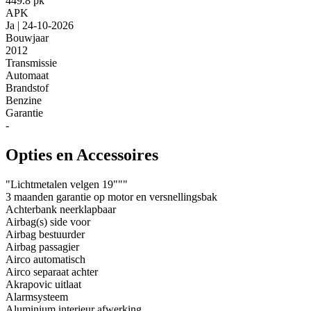
449.8 pk
APK
Ja | 24-10-2026
Bouwjaar
2012
Transmissie
Automaat
Brandstof
Benzine
Garantie
-
Opties en Accessoires
"Lichtmetalen velgen 19"""
3 maanden garantie op motor en versnellingsbak
Achterbank neerklapbaar
Airbag(s) side voor
Airbag bestuurder
Airbag passagier
Airco automatisch
Airco separaat achter
Akrapovic uitlaat
Alarmsysteem
Aluminium interieur afwerking