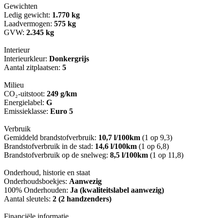
Gewichten
Ledig gewicht:
1.770 kg
Laadvermogen:
575 kg
GVW:
2.345 kg
Interieur
Interieurkleur:
Donkergrijs
Aantal zitplaatsen:
5
Milieu
CO₂-uitstoot:
249 g/km
Energielabel:
G
Emissieklasse:
Euro 5
Verbruik
Gemiddeld brandstofverbruik:
10,7 l/100km
(1 op 9,3)
Brandstofverbruik in de stad:
14,6 l/100km
(1 op 6,8)
Brandstofverbruik op de snelweg:
8,5 l/100km
(1 op 11,8)
Onderhoud, historie en staat
Onderhoudsboekjes:
Aanwezig
100% Onderhouden:
Ja (kwaliteitslabel aanwezig)
Aantal sleutels:
2 (2 handzenders)
Financiële informatie